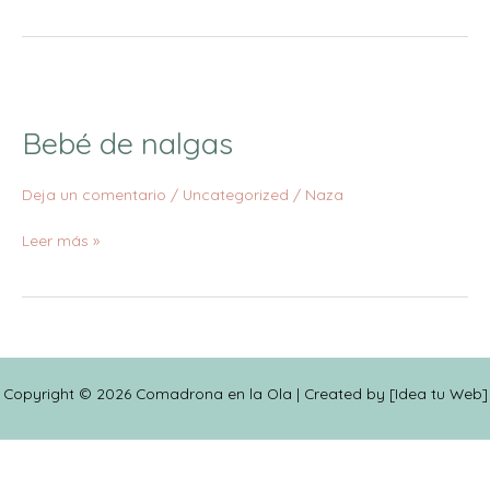
Bebé
de
Bebé de nalgas
nalgas
Deja un comentario
/
Uncategorized
/
Naza
Leer más »
Copyright © 2026 Comadrona en la Ola | Created by [
Idea tu Web
]