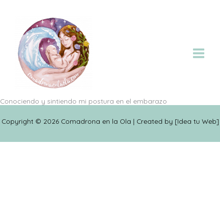
Ir
al
contenido
Conociendo y sintiendo mi postura en el embarazo
Copyright © 2026 Comadrona en la Ola | Created by [
Idea tu Web
]