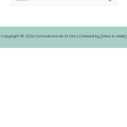
Buscar
por:
Copyright © 2026 Comadrona en la Ola | Created by [
Idea tu Web
]