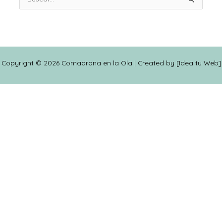
Buscar
por:
Copyright © 2026 Comadrona en la Ola | Created by [
Idea tu Web
]