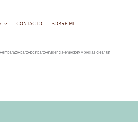
S
CONTACTO
SOBRE MI
rso-embarazo-parto-postparto-evidencia-emocion/ y podrás crear un