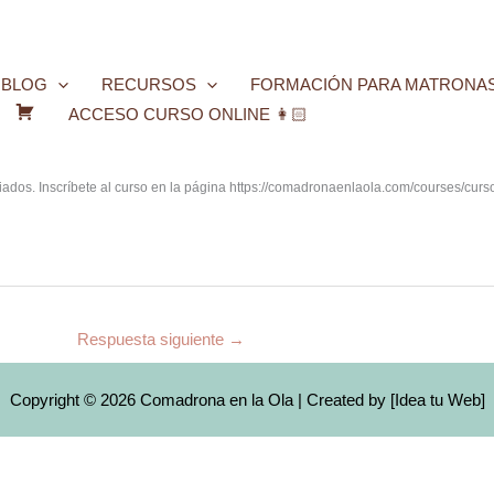
BLOG
RECURSOS
FORMACIÓN PARA MATRONA
ACCESO CURSO ONLINE 👩🏻
C
a
r
ociados. Inscríbete al curso en la página https://comadronaenlaola.com/courses/cu
r
i
t
o
Respuesta siguiente
→
Copyright © 2026 Comadrona en la Ola | Created by [
Idea tu Web
]