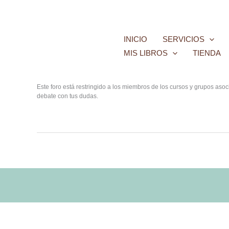
Ir
al
contenido
INICIO
SERVICIOS
MIS LIBROS
TIENDA
Este foro está restringido a los miembros de los cursos y grupos as
debate con tus dudas.