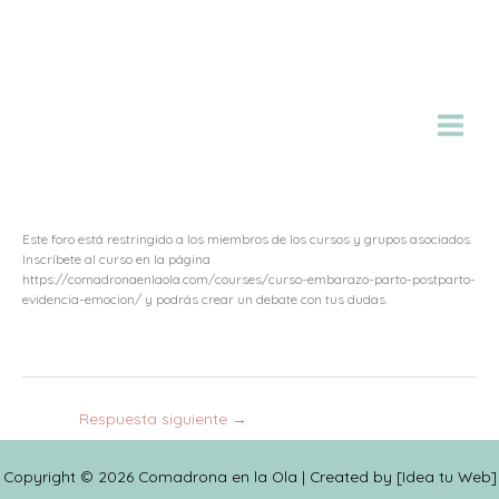
Ir
al
contenido
Este foro está restringido a los miembros de los cursos y grupos asociados.
Inscríbete al curso en la página
https://comadronaenlaola.com/courses/curso-embarazo-parto-postparto-
evidencia-emocion/ y podrás crear un debate con tus dudas.
Respuesta siguiente
→
Copyright © 2026 Comadrona en la Ola | Created by [
Idea tu Web
]