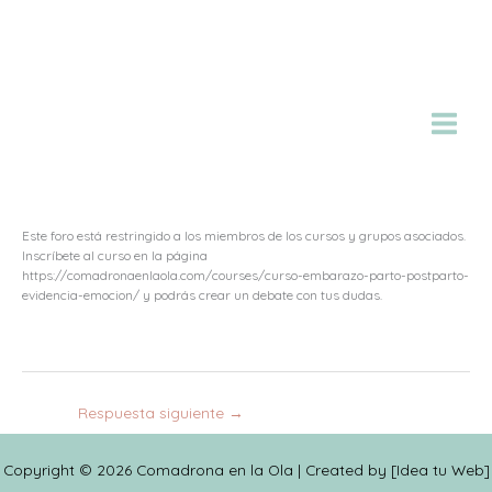
Ir
al
contenido
Este foro está restringido a los miembros de los cursos y grupos asociados.
Inscríbete al curso en la página
https://comadronaenlaola.com/courses/curso-embarazo-parto-postparto-
evidencia-emocion/ y podrás crear un debate con tus dudas.
Respuesta siguiente
→
Copyright © 2026 Comadrona en la Ola | Created by [
Idea tu Web
]