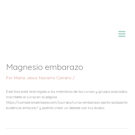
Ir
al
contenido
Magnesio embarazo
Por
Maria Jesus Navarro Carrero
/
Este foro está restringido a los miembros de los cursos y grupos asociados.
Inscríbete al curso en la página
https://comadronaenlaola.com/courses/curso-embarazo-parto-postparto-
evidencia-emocion/ y podrás crear un debate con tus dudas.