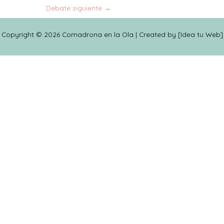
Debate siguiente
→
Copyright © 2026 Comadrona en la Ola | Created by [
Idea tu Web
]