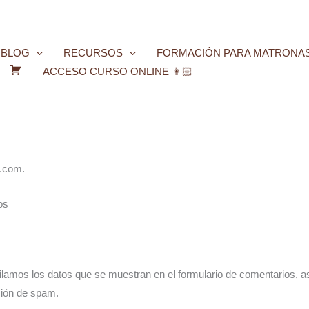
BLOG
RECURSOS
FORMACIÓN PARA MATRONA
ACCESO CURSO ONLINE 👩🏻
C
a
r
r
i
a.com.
t
o
os
lamos los datos que se muestran en el formulario de comentarios, así
ción de spam.