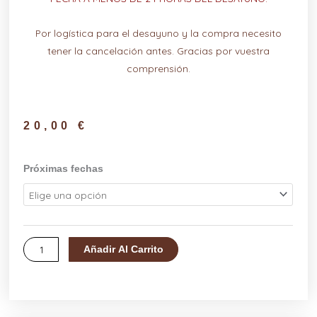
Por logística para el desayuno y la compra necesito
tener la cancelación antes. Gracias por vuestra
comprensión.
20,00
€
GRUPO
Próximas fechas
EMBARAZO
Y
POSTPARTO
CON
Añadir Al Carrito
DESAYUNO
cantidad