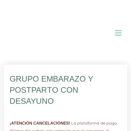
Ir
al
contenido
GRUPO EMBARAZO Y
POSTPARTO CON
DESAYUNO
La plataforma de pago
¡ATENCIÓN CANCELACIONES!
(Stripe) me cobra una comisión que no recupero al