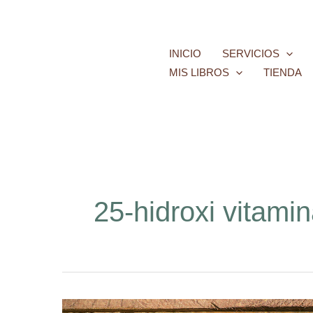
Ir
al
contenido
INICIO
SERVICIOS
MIS LIBROS
TIENDA
25-hidroxi vitamin
Vitamina