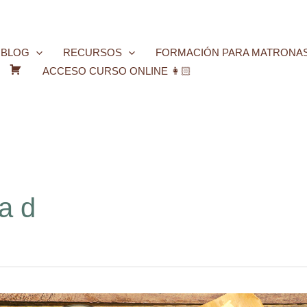
BLOG
RECURSOS
FORMACIÓN PARA MATRONA
ACCESO CURSO ONLINE 👩🏻
C
a
r
r
i
t
o
a d