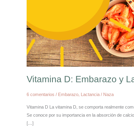
Vitamina D: Embarazo y L
6 comentarios
/
Embarazo
,
Lactancia
/
Naza
Vitamina D La vitamina D, se comporta realmente como
Se conoce por su importancia en la absorción de calci
[…]