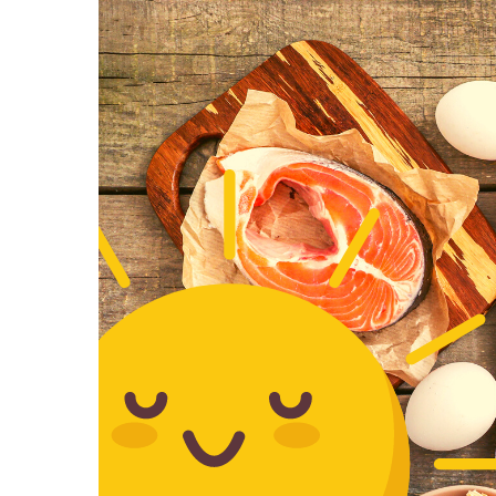
D:
Embarazo
y
Lactancia