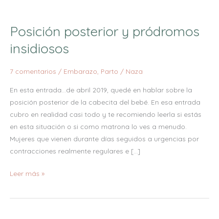
Posición
posterior
Posición posterior y pródromos
y
pródromos
insidiosos
insidiosos
7 comentarios
/
Embarazo
,
Parto
/
Naza
En esta entrada…de abril 2019, quedé en hablar sobre la
posición posterior de la cabecita del bebé. En esa entrada
cubro en realidad casi todo y te recomiendo leerla si estás
en esta situación o si como matrona lo ves a menudo.
Mujeres que vienen durante días seguidos a urgencias por
contracciones realmente regulares e […]
Leer más »