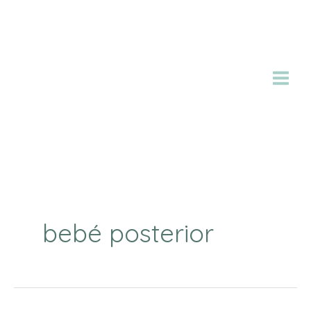
Ir
al
contenido
bebé posterior