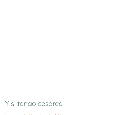
tengo
cesárea
Y si tengo cesárea