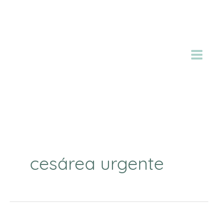
Ir
al
contenido
cesárea urgente