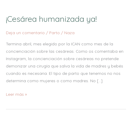
¡Cesárea
humanizada
¡Cesárea humanizada ya!
ya!
Deja un comentario
/
Parto
/
Naza
Termina abril, mes elegido por la ICAN como mes de la
concienciación sobre las cesáreas. Como os comentaba en
Instagram, la concienciación sobre cesáreas no pretende
demonizar una cirugía que salva la vida de madres y bebés
cuando es necesaria. El tipo de parto que tenemos no nos
determina como mujeres o como madres. No […]
Leer más »
Y
si