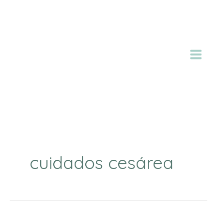
Ir
al
contenido
cuidados cesárea