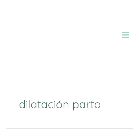
Ir
al
contenido
dilatación parto