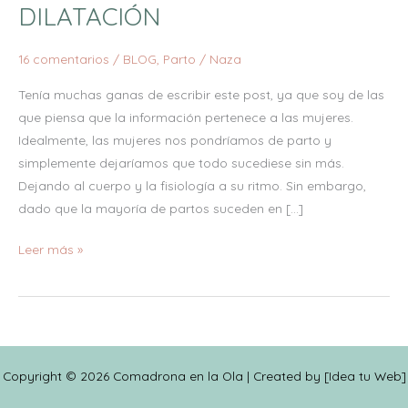
DILATACIÓN
DILATACIÓN
16 comentarios
/
BLOG
,
Parto
/
Naza
Tenía muchas ganas de escribir este post, ya que soy de las
que piensa que la información pertenece a las mujeres.
Idealmente, las mujeres nos pondríamos de parto y
simplemente dejaríamos que todo sucediese sin más.
Dejando al cuerpo y la fisiología a su ritmo. Sin embargo,
dado que la mayoría de partos suceden en […]
Leer más »
Copyright © 2026 Comadrona en la Ola | Created by [
Idea tu Web
]