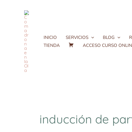
Ir
al
contenido
INICIO
SERVICIOS
BLOG
R
TIENDA
ACCESO CURSO ONLINE
C
a
r
r
i
t
o
inducción de par