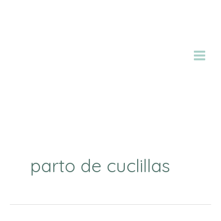
Ir
al
contenido
parto de cuclillas