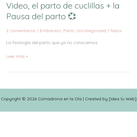
Video, el parto de cuclillas + la
Video,
el
Pausa del parto 💞
parto
de
2 comentarios
/
Embarazo
,
Parto
,
Uncategorized
/
Naza
cuclillas
+
La fisiología del parto que ya no conocemos
la
Leer más »
Pausa
del
parto
💞
Copyright © 2026 Comadrona en la Ola | Created by [
Idea tu Web
]