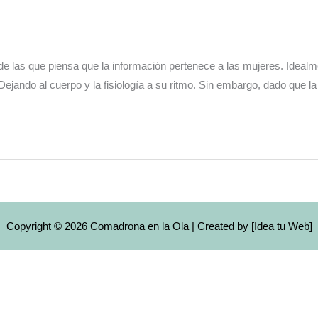
de las que piensa que la información pertenece a las mujeres. Ideal
jando al cuerpo y la fisiología a su ritmo. Sin embargo, dado que l
Copyright © 2026 Comadrona en la Ola | Created by [
Idea tu Web
]