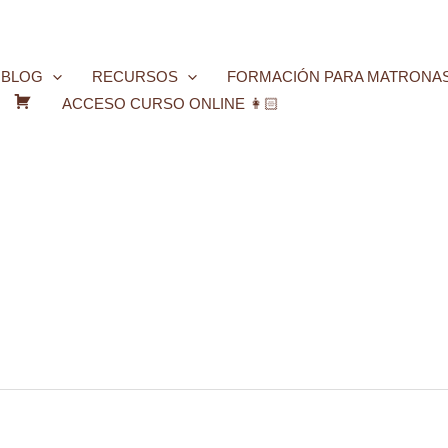
BLOG
RECURSOS
FORMACIÓN PARA MATRONA
ACCESO CURSO ONLINE 👩🏻
C
a
r
r
i
t
o