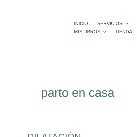
Ir
al
contenido
INICIO
SERVICIOS
MIS LIBROS
TIENDA
parto en casa
DILATACIÓN
DILATACIÓN