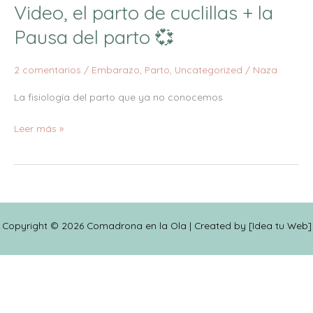
Video, el parto de cuclillas + la
Video,
el
Pausa del parto 💞
parto
de
2 comentarios
/
Embarazo
,
Parto
,
Uncategorized
/
Naza
cuclillas
+
La fisiología del parto que ya no conocemos
la
Leer más »
Pausa
del
parto
💞
Copyright © 2026 Comadrona en la Ola | Created by [
Idea tu Web
]