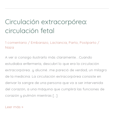
Circulación extracorpórea:
Circulación
extracorpórea:
circulación fetal
circulación
fetal
1 comentario
/
Embarazo
,
Lactancia
,
Parto
,
Postparto
/
Naza
A ver si consigo ilustrarlo más claramente….Cuando
estudiaba enfermería, descubrí lo que era la circulación
extracorpórea…y aluciné…me pareció de verdad, un milagro
de la medicina. La circulación extracorpórea consiste en
derivar la sangre de una persona que va a ser intervenida
del corazón, a una máquina que cumplirá las funciones de
corazón y pulmón mientras […]
Leer más »