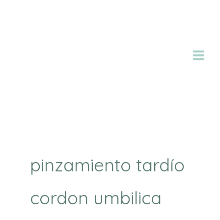
Ir
al
contenido
pinzamiento tardío
cordon umbilica