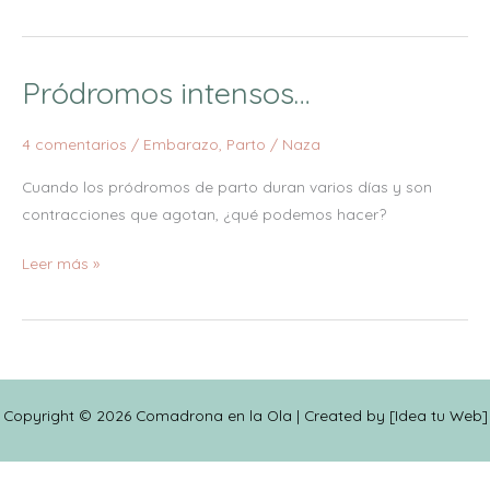
Pródromos intensos…
Pródromos
intensos…
4 comentarios
/
Embarazo
,
Parto
/
Naza
Cuando los pródromos de parto duran varios días y son
contracciones que agotan, ¿qué podemos hacer?
Leer más »
Copyright © 2026 Comadrona en la Ola | Created by [
Idea tu Web
]