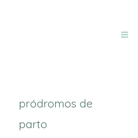
Ir
al
contenido
pródromos de
parto