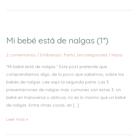
Mi
bebé
Mi bebé está de nalgas (1*)
está
de
2 comentarios
/
Embarazo
,
Parto
,
Uncategorized
/
Naza
nalgas
(1*)
“Mi bebé está de nalgas.” Este post pretende que
comprendamos algo, de lo poco que sabemos, sobre los
bebés de nalgas. Lee aquí la segunda parte. Las 3
presentaciones de nalgas más comunes son estas 3: Un
bebé en transversa u oblicua, no es lo mismo que un bebé
de nalgas. Entre otras cosas, en […]
Leer más »