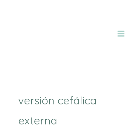
Ir
al
contenido
versión cefálica
externa