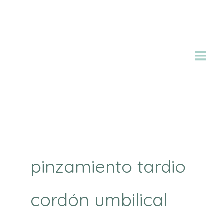
Ir
al
contenido
pinzamiento tardio
cordón umbilical