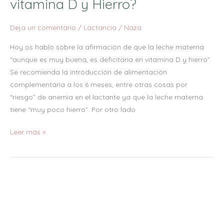
vitamina D y Hierro?
Deja un comentario
/
Lactancia
/
Naza
Hoy os hablo sobre la afirmación de que la leche materna
“aunque es muy buena, es deficitaria en vitamina D y hierro”.
Se recomienda la introducción de alimentación
complementaria a los 6 meses, entre otras cosas por
“riesgo” de anemia en el lactante ya que la leche materna
tiene “muy poco hierro”. Por otro lado
Leer más »
No
es
sangre
de