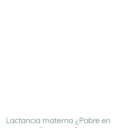
materna
¿Pobre
en
vitamina
D
y
Hierro?
Lactancia materna ¿Pobre en