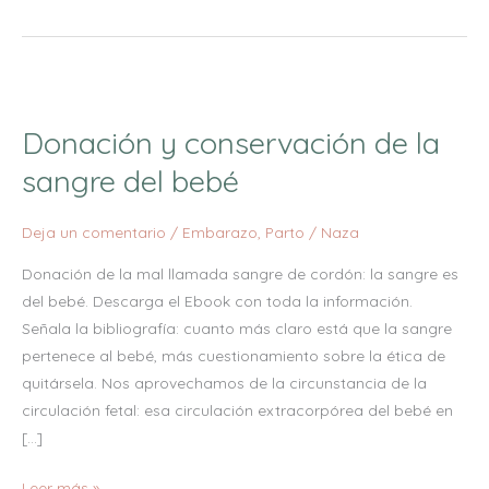
Donación
y
Donación y conservación de la
conservación
de
sangre del bebé
la
sangre
Deja un comentario
/
Embarazo
,
Parto
/
Naza
del
Donación de la mal llamada sangre de cordón: la sangre es
bebé
del bebé. Descarga el Ebook con toda la información.
Señala la bibliografía: cuanto más claro está que la sangre
pertenece al bebé, más cuestionamiento sobre la ética de
quitársela. Nos aprovechamos de la circunstancia de la
circulación fetal: esa circulación extracorpórea del bebé en
[…]
Leer más »