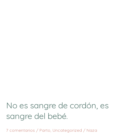
cordón,
es
sangre
del
bebé.
No es sangre de cordón, es
sangre del bebé.
7 comentarios
/
Parto
,
Uncategorized
/
Naza